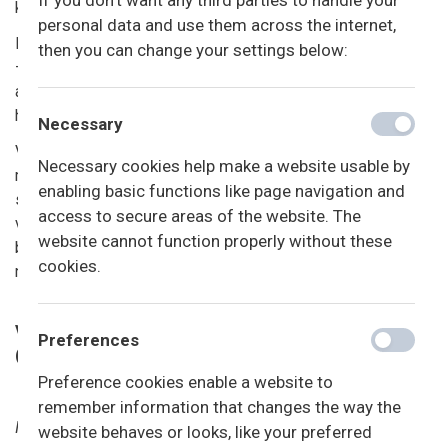
If you don't want any third parties to handle your
kommunen for at reglerne overholdes.
personal data and use them across the internet,
I dagligdagen kan antallet af voksne variere i løbet af dagen
then you can change your settings below:
– fx ved ferie, sygdom eller møder – men vi planlægger
altid bemandingen, så der er tid, nærvær og tryghed for
hvert enkelt barn.
Necessary
Vi optager børn fra den måned, de fylder 3 år. Den første
Necessary cookies help make a website usable by
måned beregnes et barn som endnu ikke er fyldt 3 år ved
enabling basic functions like page navigation and
start som et vuggestuebarn i normeringen. Da vi ikke har en
access to secure areas of the website. The
vuggestueafdeling, skal vi kun opgive normeringstallet for
website cannot function properly without these
børnehaven. Vuggestuenormeringen for børn der bliver 3 år,
cookies.
når de starter, er medregnet i det endelige normeringstal.
Vores normering for 2025: 5,3
Preferences
(Minimumsnormering: 6)
Preference cookies enable a website to
remember information that changes the way the
I private selvejende institutioner som vores, beregnes
website behaves or looks, like your preferred