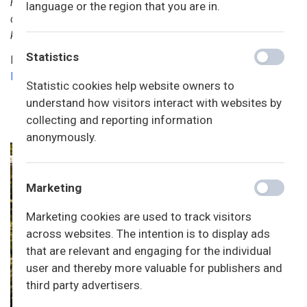
normering for den enkelte institution.
I de kommunale
language or the region that you are in.
dagtilbud beregnes normeringen som et gennemsnit på
kommuneniveau og altså ikke på institutionsniveau.
Statistics
Læs mere om minimumsnormeringer her:
Link til bekendtgørelsen for privatinstitutioner
Statistic cookies help website owners to
understand how visitors interact with websites by
collecting and reporting information
anonymously.
Marketing
Marketing cookies are used to track visitors
across websites. The intention is to display ads
that are relevant and engaging for the individual
user and thereby more valuable for publishers and
third party advertisers.