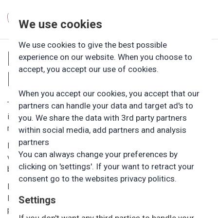
We use cookies
We use cookies to give the best possible
MINIMUMS­
experience on our website. When you choose to
accept, you accept our use of cookies.
NORMERING
When you accept our cookies, you accept that our
Tømmerup Friluftsbørnehave er en privat, selvejende
partners can handle your data and target ad's to
institution, der følger de nationale regler for
you. We share the data with 3rd party partners
minimumsnormeringer i dagtilbud.
within social media, add partners and analysis
partners
Det betyder, at der i gennemsnit er mindst én voksen til tre
You can always change your preferences by
vuggestuebørn og én voksen til seks børnehavebørn,
clicking on 'settings'. If your want to retract your
beregnet som et gennemsnit over et år.
consent go to the websites privacy politics.
Minimumsnormeringerne trådte i kraft den 1. januar 2025.
Hvert år skal vi både offentliggøre vores aktuelle normering
Settings
på hjemmesiden, og vi skal indsende dokumentation til