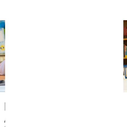
Støt ofret. (Se under ”ideer til brug i klasserne i
arbejdet med mobning”.)
IDEER TIL BRUG I
ARBEJDET MED