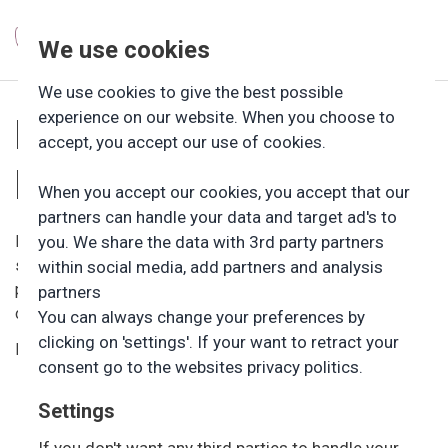
We use cookies
We use cookies to give the best possible
experience on our website. When you choose to
HANDLEPLAN MOD
accept, you accept our use of cookies.
MOBNING
When you accept our cookies, you accept that our
partners can handle your data and target ad's to
Definition af mobning: ”Mobning er en gruppes
you. We share the data with 3rd party partners
systematiske forfølgelse eller udelukkelse af en enkelt
within social media, add partners and analysis
person på et sted, hvor denne person er tvunget til at
partners
opholde sig.”
You can always change your preferences by
clicking on 'settings'. If your want to retract your
Fokuspunkter ved en aktiv indsats mod mobning:
consent go to the websites privacy politics.
Sammenhæng mellem rummelighed/tolerancen og
Settings
mængden af mobning.
Fælles holdning, adfærd og rutine i forhold til