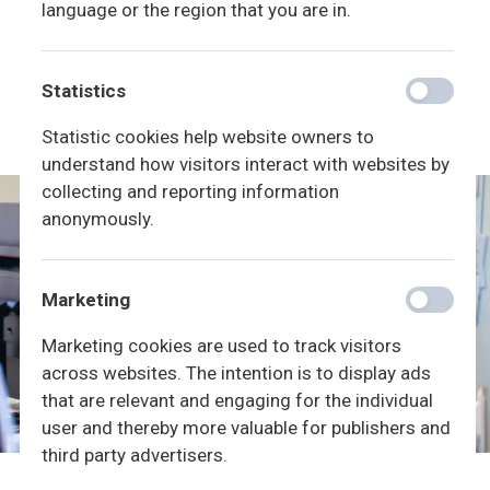
language or the region that you are in.
Hold evt. forældremøde.
Forældrene til de indblandede og skolens ledelse kan
evt. inddrages i løsningen. Hvis skolens ledelse
Statistics
skønner det formålstjentligt, afholdes evt. et
klasseforældremøde.
Statistic cookies help website owners to
Skolepsykologen kan evt. inddrages.
understand how visitors interact with websites by
collecting and reporting information
anonymously.
Marketing
Marketing cookies are used to track visitors
across websites. The intention is to display ads
that are relevant and engaging for the individual
user and thereby more valuable for publishers and
third party advertisers.