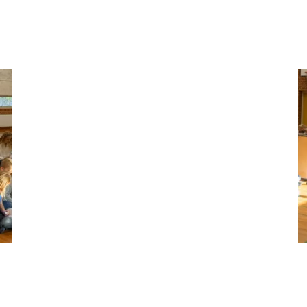
henvendelse positivt.
”Ren kommunikation”. Snak pænt om kammerater,
forældre og lærere i børnenes påhør.
Vend det med den ”ramtes” forældre.
HVAD KAN DE ANDRE
ELEVER I KLASSEN