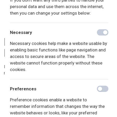
If you don't want any third parties to handle your
bekæmpelse af mobning.
personal data and use them across the internet,
At skole/Fritidsordning og hjem har forpligtigelse til
then you can change your settings below:
aktivt at samarbejde om indsatsen mod mobning og
for god trivsel i klassen.
Necessary
HVAD GØR LÆRERE/
Necessary cookies help make a website usable by
PÆDAGOGER:
enabling basic functions like page navigation and
access to secure areas of the website. The
website cannot function properly without these
I en konkret sag vil de enkelte punkter blive anvendt i
cookies.
rækkefølge eller efter behov.
Læreren og pædagogen taler med de involverede
Preferences
børn enkeltvis og evt. samlet. De involverede taler sig
frem til en løsning.
Preference cookies enable a website to
Klassen/klasserne informeres og aftaler, hvordan de
remember information that changes the way the
kan hjælpe de involverede børn.
website behaves or looks, like your preferred
Forældrene til de involverede børn kontaktes.