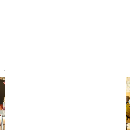
Når du selv holder fødselsdag for dit barn, så husk en
social fødselsdagspolitik: alle, ingen elleralle
piger/drenge.
Prioriter samvær med de andre forældre i klassen.
Det smitter af på børnene.
Støt lærere, der prioriterer det sociale liv i klassen. De
har brug for opbakning.
Brug forældrerepræsentanter i antimobbearbejdet.
Fra Helle Rabøl Hansen: Grundbog mod mobning
(Gyldendals Lærerbibliotek).