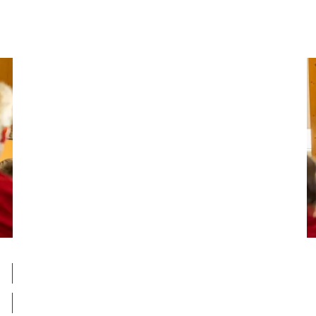
komme videre på en konstruktiv måde.
Vis dit barn, at man som forældre bakker op om
skolens arbejde.
HVAD KAN
FORÆLDRE AF