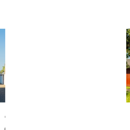
mobbeofferet om almindelige ting, inviter
mobbeofferet med i leg/aktivitet, forsvar
mobbeofferet i selve mobbesituationen.
10 FORÆLDRERÅD
OM MOBNING